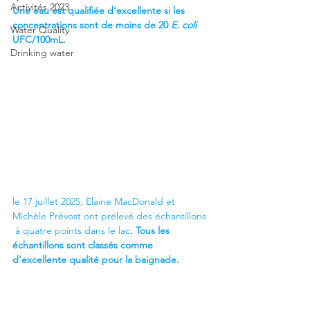
Activités 2023
Une eau est qualifiée d'excellente si les 
concentrations sont de moins de 20 
E. coli 
Water Quality
UFC/100mL.
Drinking water
le 17 juillet 2025, Elaine MacDonald et 
Michèle Prévost ont prélevé des échantillons 
 à quatre points dans le lac
. Tous les 
échantillons sont classés comme 
d'excellente qualité pour la baignade. 