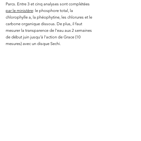
Parcs. Entre 3 et cinq analyses sont complétées 
par le ministère
: le phosphore total, la 
chlorophylle a, la phéophytine, les chlorures et le 
carbone organique dissous. De plus, il faut 
mesurer la transparence de l’eau aux 2 semaines 
de début juin jusqu’à l’action de Grace (10 
mesures) avec un disque Sechi.