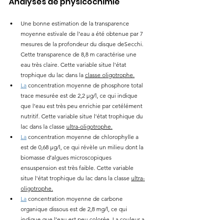
Analyses de physicochimie
Une bonne estimation de la transparence 
moyenne estivale de l’eau a été obtenue par 7 
mesures de la profondeur du disque deSecchi. 
Cette transparence de 8,8 m caractérise une 
eau très claire. Cette variable situe l'état 
trophique du lac dans la 
classe oligotrophe.
La
 concentration moyenne de phosphore total 
trace mesurée est de 2,2 μg/l, ce qui indique 
que l’eau est très peu enrichie par cetélément 
nutritif. Cette variable situe l'état trophique du 
lac dans la classe 
ultra-oligotrophe.
La
 concentration moyenne de chlorophylle a 
est de 0,68 μg/l, ce qui révèle un milieu dont la 
biomasse d’algues microscopiques 
ensuspension est très faible. Cette variable 
situe l'état trophique du lac dans la classe 
ultra-
oligotrophe.
La
 concentration moyenne de carbone 
organique dissous est de 2,8 mg/l, ce qui 
indique que l’eau est peu colorée. La couleur a 