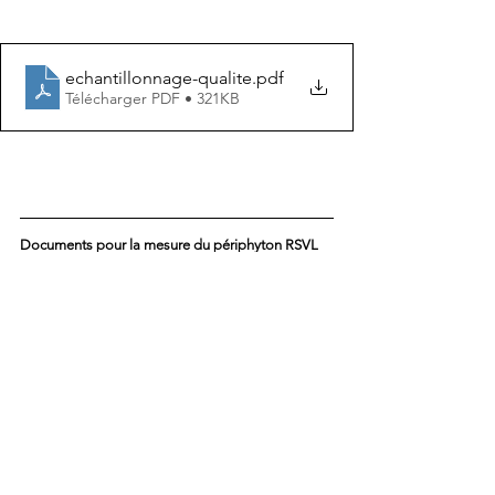
echantillonnage-qualite
.pdf
Télécharger PDF • 321KB
Documents pour la mesure du périphyton RSVL
peri_complete
.pdf
Télécharger PDF • 8.05MB
protocole-periphyton-soutien
.pdf
Télécharger PDF • 2.09MB