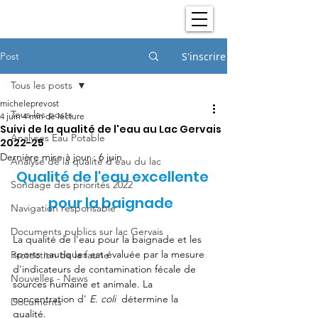
Post
S'inscrire
Tous les posts
micheleprevost
Tous les posts
4 juin
4 min de lecture
Suivi de la qualité de l'eau au Lac Gervais
Analyses Eau Potable
2022-25
Dernière mise à jour :
6 juin
Analyse de la qualité d'eau du lac
Qualité de l'eau excellente 
Sondage des priorités 2022
pour la baignade  
Navigation responsable
Documents publics sur lac Gervais
La qualité de l'eau pour la baignade et les 
sports nautiques est évaluée par la mesure 
Protection de la faune
d'indicateurs de contamination fécale de 
Nouvelles - News
sources humaine et animale. La 
concentration d' 
E. coli  
détermine la 
Documents
qualité. 